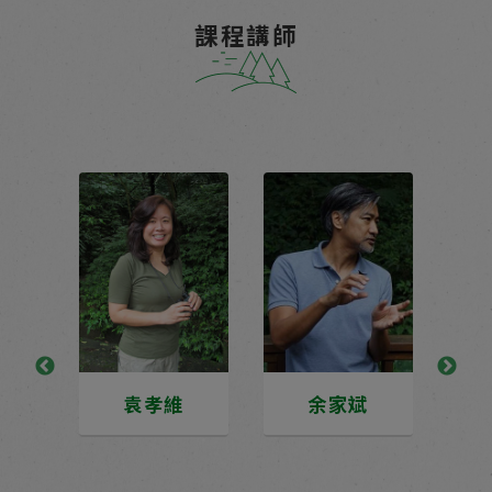
課程講師
袁孝維
余家斌